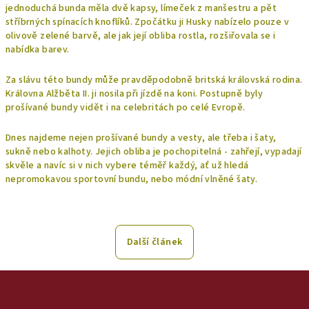
jednoduchá bunda měla dvě kapsy, límeček z manšestru a pět
stříbrných spínacích knoflíků. Zpočátku ji Husky nabízelo pouze v
olivově zelené barvě, ale jak její obliba rostla, rozšiřovala se i
nabídka barev.
Za slávu této bundy může pravděpodobně britská královská rodina.
Královna Alžběta II. ji nosila při jízdě na koni. Postupně byly
prošívané bundy vidět i na celebritách po celé Evropě.
Dnes najdeme nejen prošívané bundy a vesty, ale třeba i šaty,
sukně nebo kalhoty. Jejich obliba je pochopitelná - zahřejí, vypadají
skvěle a navíc si v nich vybere téměř každý, ať už hledá
nepromokavou sportovní bundu, nebo módní vlněné šaty.
Další článek
Z
á