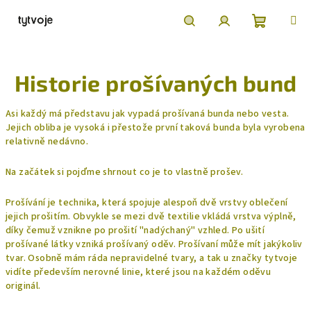
Přejít
na
obsah
Nákupní
Hledat
Přihlášení
Historie prošívaných bund
košík
Asi každý má představu jak vypadá prošívaná bunda nebo vesta.
Jejich obliba je vysoká i přestože první taková bunda byla vyrobena
relativně nedávno.
Na začátek si pojďme shrnout co je to vlastně prošev.
Prošívání je technika, která spojuje alespoň dvě vrstvy oblečení
jejich prošitím. Obvykle se mezi dvě textilie vkládá vrstva výplně,
díky čemuž vznikne po prošití "nadýchaný" vzhled. Po ušití
prošívané látky vzniká prošívaný oděv. Prošívaní může mít jakýkoliv
tvar. Osobně mám ráda nepravidelné tvary, a tak u značky
tytvoje
vidíte především nerovné linie, které jsou na každém oděvu
originál.