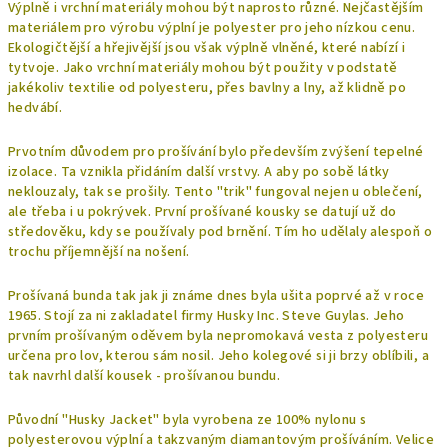
Výplně i vrchní materiály mohou být naprosto různé. Nejčastějším
materiálem pro výrobu výplní je polyester pro jeho nízkou cenu.
Ekologičtější a hřejivější jsou však výplně vlněné, které nabízí i
tytvoje
. Jako vrchní materiály mohou být použity v podstatě
jakékoliv textilie od polyesteru, přes bavlny a lny, až klidně po
hedvábí.
Prvotním důvodem pro prošívání bylo především zvýšení tepelné
izolace. Ta vznikla přidáním další vrstvy. A aby po sobě látky
neklouzaly, tak se prošily. Tento "trik" fungoval nejen u oblečení,
ale třeba i u pokrývek. První prošívané kousky se datují už do
středověku, kdy se používaly pod brnění. Tím ho udělaly alespoň o
trochu příjemnější na nošení.
Prošívaná bunda tak jak ji známe dnes byla ušita poprvé až v roce
1965. Stojí za ni zakladatel firmy Husky Inc. Steve Guylas. Jeho
prvním prošívaným oděvem byla nepromokavá vesta z polyesteru
určena pro lov, kterou sám nosil. Jeho kolegové si ji brzy oblíbili, a
tak navrhl další kousek - prošívanou bundu.
Původní "Husky Jacket" byla vyrobena ze 100% nylonu s
polyesterovou výplní a takzvaným diamantovým prošíváním. Velice