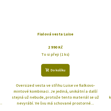
Fialová vesta Luise
2 990 Kč
To si přeji
(1 ks)
Do košíku
Oversized vesta ve střihu Luise ve fialkovo-
mintové kombinaci. Je jediná, unikátní a další
stejná už nebude, protože tento materiál se už
k
..
nevyrábí. Ve švu má schované prostorné...