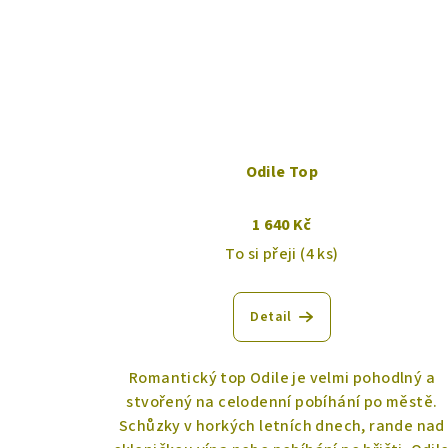
Odile Top
1 640 Kč
To si přeji
(4 ks)
Detail
Romantický top Odile je velmi pohodlný a
stvořený na celodenní pobíhání po městě.
Schůzky v horkých letních dnech, rande nad