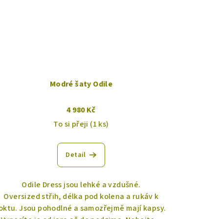
Modré šaty Odile
4 980 Kč
To si přeji
(1 ks)
Detail
Odile Dress jsou lehké a vzdušné.
Oversized střih, délka pod kolena a rukáv k
loktu. Jsou pohodlné a samozřejmě mají kapsy.