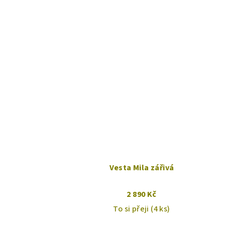
Vesta Mila zářivá
2 890 Kč
To si přeji
(4 ks)