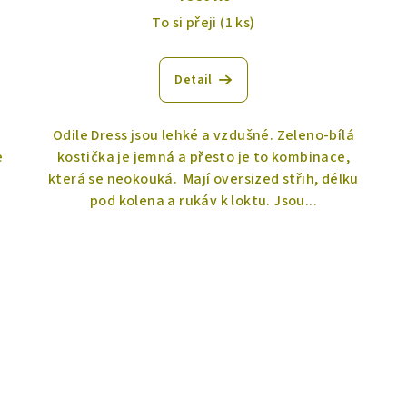
To si přeji
(1 ks)
Detail
Odile Dress jsou lehké a vzdušné. Zeleno-bílá
e
kostička je jemná a přesto je to kombinace,
která se neokouká. Mají oversized střih, délku
pod kolena a rukáv k loktu. Jsou...