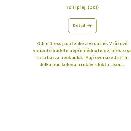
To si přeji
(2 ks)
Detail
Odile Dress jsou lehké a vzdušné. V růžové
variantě budete nepřehlédnutelné, přesto s
tato barva neokouká. Mají oversized střih,
délku pod kolena a rukáv k loktu. Jsou...