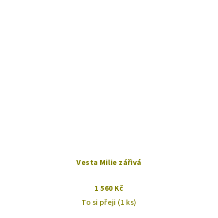
Vesta Milie zářivá
1 560 Kč
To si přeji
(1 ks)