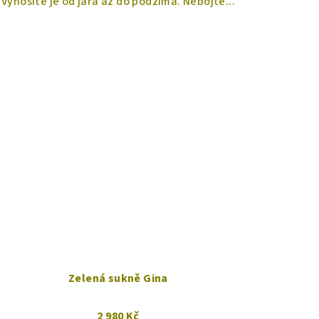
Vynosíte je od jara až do podzima. Nebojte...
Zelená sukně Gina
2 980 Kč