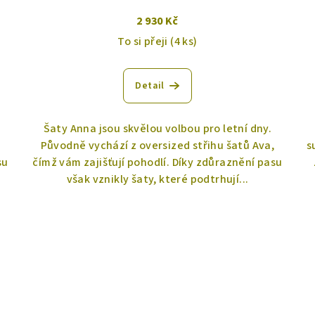
2 930 Kč
To si přeji
(4 ks)
Detail
Šaty Anna jsou skvělou volbou pro letní dny.
,
Původně vychází z oversized střihu šatů Ava,
s
su
čímž vám zajišťují pohodlí. Díky zdůraznění pasu
však vznikly šaty, které podtrhují...