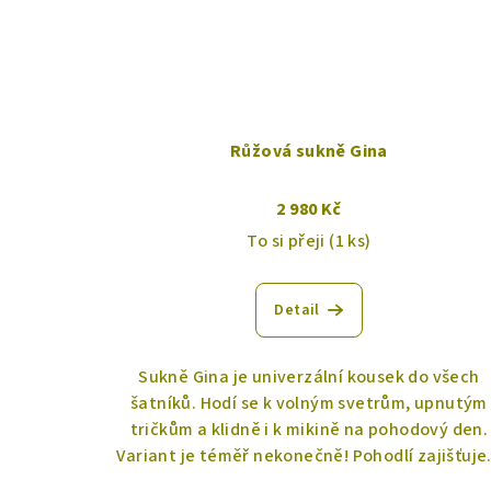
Růžová sukně Gina
2 980 Kč
To si přeji
(1 ks)
Detail
Sukně Gina je univerzální kousek do všech
šatníků. Hodí se k volným svetrům, upnutým
tričkům a klidně i k mikině na pohodový den.
Variant je téměř nekonečně! Pohodlí zajišťuje.