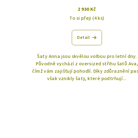
u
t
2 930 Kč
k
To si přeji
(4 ks)
ů
t
Detail
ů
Šaty Anna jsou skvělou volbou pro letní dny.
Původně vychází z oversized střihu šatů Ava
čímž vám zajišťují pohodlí. Díky zdůraznění pa
však vznikly šaty, které podtrhují...