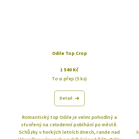
Odile Top Crop
1 540 Kč
To si přeji
(5 ks)
Detail
Romantický top Odile je velmi pohodlný a
stvořený na celodenní pobíhání po městě.
Schůzky v horkých letních dnech, rande nad