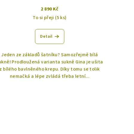
2 890 Kč
To si přeji
(5 ks)
Detail
Jeden ze základů šatníku? Samozřejmě bílá
ukně! Prodloužená varianta sukně Gina je ušita
z bílého bavlněného krepu. Díky tomu se tolik
nemačká a lépe zvládá třeba letní...