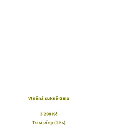
Vlněná sukně Gina
3 280 Kč
To si přeji
(1 ks)