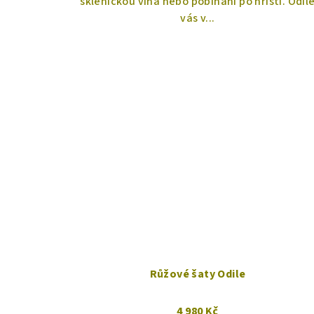
skleničkou vína nebo pobíhání po hřišti. Odil
vás v...
Růžové šaty Odile
4 980 Kč