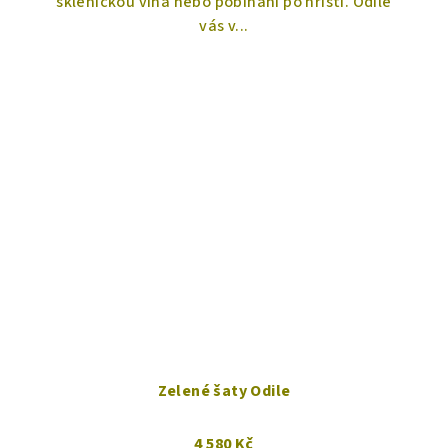
e
skleničkou vína nebo pobíhání po hřišti. Odile
vás v...
Zelené šaty Odile
4 580 Kč